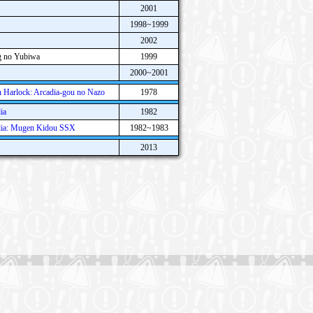
2001
1998~1999
2002
g no Yubiwa
1999
2000~2001
 Harlock: Arcadia-gou no Nazo
1978
ia
1982
dia: Mugen Kidou SSX
1982~1983
2013