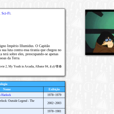
,
Sci-Fi
.
ligno Império Illumidus. O Capitão
ua luta contra essa tirania que chegou no
ta terá sobre eles, preocupando-se apenas
ssoas da Terra.
ovie 2, My Youth in Arcadia, Albator 84, わが青春
ologia
Nome
Exibição
n Harlock
1978~1979
erlock: Outside Legend - The
2002~2003
1978~1981