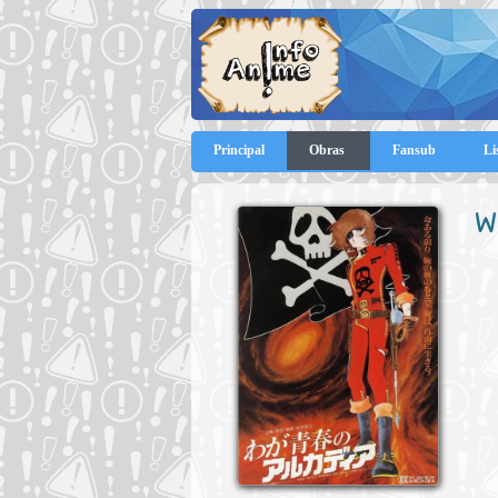
Principal
Obras
Fansub
Li
W