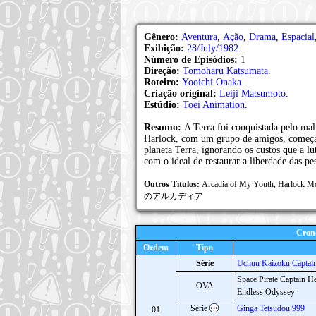
Gênero:
Aventura
,
Ação
,
Drama
,
Espacial
Exibição:
28/July/1982
.
Número de Episódios:
1
Direção:
Tomoharu Katsumata
.
Roteiro:
Yooichi Onaka
.
Criação original:
Leiji Matsumoto
.
Estúdio:
Toei Animation
.
Resumo:
A Terra foi conquistada pelo ma
Harlock, com um grupo de amigos, começa s
planeta Terra, ignorando os custos que a lu
com o ideal de restaurar a liberdade das pe
Outros Títulos:
Arcadia of My Youth, Harlock M
のアルカディア
Cron
Ordem
Tipo
Série
Uchuu Kaizoku Captai
Space Pirate Captain H
OVA
Endless Odyssey
Série
Ginga Tetsudou 999
01