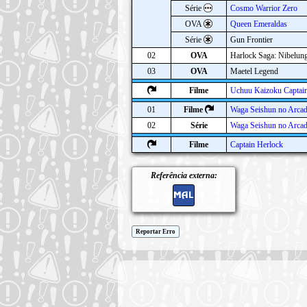
Série
Cosmo Warrior Zero
OVA
Queen Emeraldas
Série
Gun Frontier
02
OVA
Harlock Saga: Nibelun
03
OVA
Maetel Legend
Filme
Uchuu Kaizoku Captain
01
Filme
Waga Seishun no Arcad
02
Série
Waga Seishun no Arca
Filme
Captain Herlock
Referência externa:
Reportar Erro