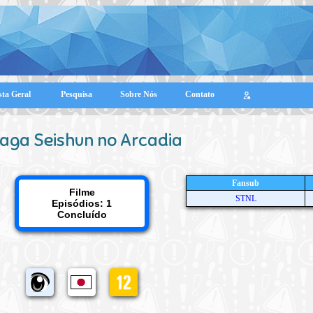
sta Geral
Pesquisa
Sobre Nós
Contato
aga Seishun no Arcadia
Fansub
Filme
STNL
Episódios: 1
Concluído