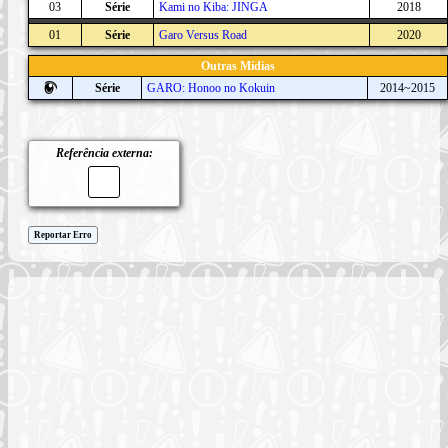
03
Série
Kami no Kiba: JINGA
2018
01
Série
Garo Versus Road
2020
Outras Mídias
Série
GARO: Honoo no Kokuin
2014~2015
Referência externa:
Reportar Erro