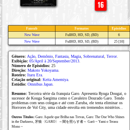
Fansub
Formatos
Episódios
New Wave
FullHD, HD, SD, (BD)
6
New Wave
FullHD, HD, SD, (BD)
25
[10]
Gênero:
Ação
,
Demônio
,
Fantasia
,
Magia
,
Sobrenatural
,
Terror
.
Exibição:
05/April à 20/September/2013
.
Número de Episódios:
25
Direção:
Makoto Yokoyama
.
Roteiro:
Itaru Era
.
Criação original:
Keita Amemiya
.
Estúdio:
Omnibus Japan
.
Resumo:
Terceira série da franquia Garo. Apresenta Ryuga Dougai, o
sucessor de Kouga Saegima como o Cavaleiro Dourado Garo. Tendo
problemas com seus colegas e até com Zaruba, ele tenta eliminar os
Horrores de Vol City, uma cidade envolta em tremendos mistérios...
Outros Títulos:
Garo: Aquele que Brilha nas Trevas, Garo: The One Who Shines
in the Darkness, 牙狼〈GARO〉～闇を照らす者～ Garō ~ Yami o Terasu
Mono ~