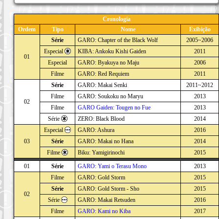
Cronologia
Ordem
Tipo
Nome
Exibição
Série
GARO: Chapter of the Black Wolf
2005~2006
Especial
KIBA: Ankoku Kishi Gaiden
2011
01
Especial
GARO: Byakuya no Maju
2006
Filme
GARO: Red Requiem
2011
Série
GARO: Makai Senki
2011~2012
Filme
GARO: Soukoku no Maryu
2013
02
Filme
GARO Gaiden: Tougen no Fue
2013
Série
ZERO: Black Blood
2014
Especial
GARO: Ashura
2016
03
Série
GARO: Makai no Hana
2014
Filme
Biku: Yamigirinochi
2015
01
Série
GARO: Yami o Terasu Mono
2013
Filme
GARO: Gold Storm
2015
Série
GARO: Gold Storm - Sho
2015
02
Série
GARO: Makai Retsuden
2016
Filme
GARO: Kami no Kiba
2017