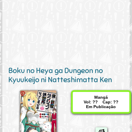
Boku no Heya ga Dungeon no
Kyuukeijo ni Natteshimatta Ken
Mangá
Vol: ?? Cap: ??
Em Publicação