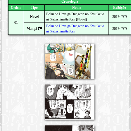
Cronologia
Ordem
Tipo
Nome
Exibição
Boku no Heya ga Dungeon no Kyuukeijo
Novel
2017~????
ni Natteshimatta Ken (Novel)
01
Boku no Heya ga Dungeon no Kyuukeijo
Mangá
2017~????
ni Natteshimatta Ken