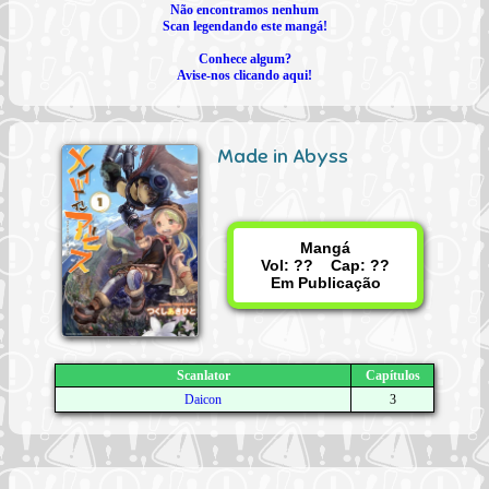
Não encontramos nenhum
Scan legendando este mangá!
Conhece algum?
Avise-nos clicando aqui!
Made in Abyss
Mangá
Vol: ?? Cap: ??
Em Publicação
Scanlator
Capítulos
Daicon
3