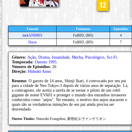
Fansub
Formatos
Episódios
darkANIMES
FullHD, (BD)
4
Hayai
FullHD, (BD)
7
Gênero:
Ação
,
Drama
,
Insanidade
,
Mecha
,
Psicológico
,
Sci-Fi
.
Temporada:
Outono 1995
.
Número de Episódios:
26
Direção:
Hideaki Anno
.
Resumo:
O garoto de 14 anos, Shinji Ikari, é convocado por seu pai
para a cidade de Neo Tokyo-3 depois de vários anos de separação. Lá,
a contragosto, ele aceita a tarefa de se tornar o piloto de um robô
gigante de nome EVA01 e proteger o mundo dos estranhos invasores
conhecidos como "anjos". No entanto, o motivo dos anjos atacarem e
quais são as verdadeiras intenções de seu pai ainda precisa ser
desvendado.
Outros Títulos:
Shinseiki Evangelion, 新世紀エヴァンゲリオン