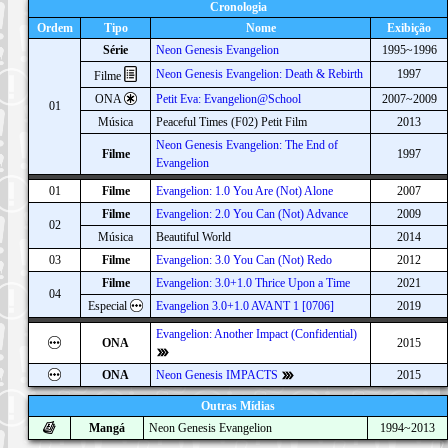
Cronologia
Ordem
Tipo
Nome
Exibição
Série
Neon Genesis Evangelion
1995~1996
Neon Genesis Evangelion: Death & Rebirth
1997
Filme
ONA
Petit Eva: Evangelion@School
2007~2009
01
Música
Peaceful Times (F02) Petit Film
2013
Neon Genesis Evangelion: The End of
Filme
1997
Evangelion
01
Filme
Evangelion: 1.0 You Are (Not) Alone
2007
Filme
Evangelion: 2.0 You Can (Not) Advance
2009
02
Música
Beautiful World
2014
03
Filme
Evangelion: 3.0 You Can (Not) Redo
2012
Filme
Evangelion: 3.0+1.0 Thrice Upon a Time
2021
04
Especial
Evangelion 3.0+1.0 AVANT 1 [0706]
2019
Evangelion: Another Impact (Confidential)
ONA
2015
ONA
Neon Genesis IMPACTS
2015
Outras Mídias
Mangá
Neon Genesis Evangelion
1994~2013