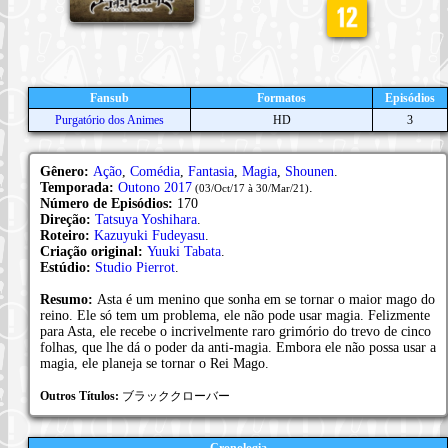
Fansub
Formatos
Episódios
Purgatório dos Animes
HD
3
Gênero:
Ação
,
Comédia
,
Fantasia
,
Magia
,
Shounen
.
Temporada:
Outono 2017
.
(03/Oct/17 à 30/Mar/21)
Número de Episódios:
170
Direção:
Tatsuya Yoshihara
.
Roteiro:
Kazuyuki Fudeyasu
.
Criação original:
Yuuki Tabata
.
Estúdio:
Studio Pierrot
.
Resumo:
Asta é um menino que sonha em se tornar o maior mago do
reino. Ele só tem um problema, ele não pode usar magia. Felizmente
para Asta, ele recebe o incrivelmente raro grimório do trevo de cinco
folhas, que lhe dá o poder da anti-magia. Embora ele não possa usar a
magia, ele planeja se tornar o Rei Mago.
Outros Títulos:
ブラッククローバー
Cronologia