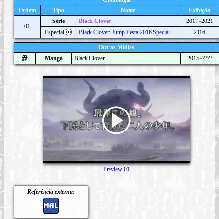
Ordem
Tipo
Nome
Exibição
Série
Black Clover
2017~2021
01
Especial
Black Clover: Jump Festa 2016 Special
2016
Outras Mídias
Mangá
Black Clover
2015~????
Preview 01
Referência externa: