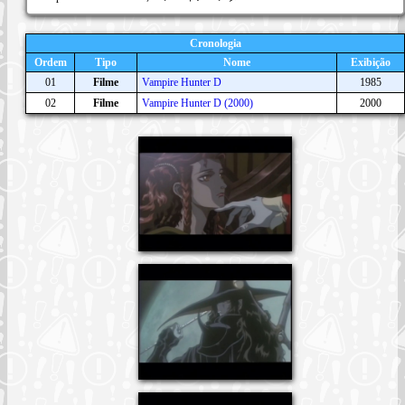
Cronologia
Ordem
Tipo
Nome
Exibição
01
Filme
Vampire Hunter D
1985
02
Filme
Vampire Hunter D (2000)
2000