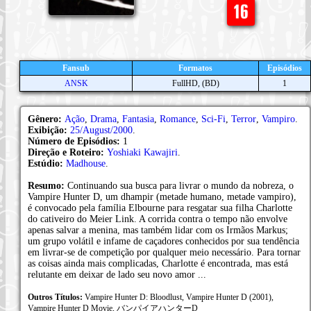
Fansub
Formatos
Episódios
ANSK
FullHD, (BD)
1
Gênero:
Ação
,
Drama
,
Fantasia
,
Romance
,
Sci-Fi
,
Terror
,
Vampiro
.
Exibição:
25/August/2000
.
Número de Episódios:
1
Direção e Roteiro:
Yoshiaki Kawajiri
.
Estúdio:
Madhouse
.
Resumo:
Continuando sua busca para livrar o mundo da nobreza, o
Vampire Hunter D, um dhampir (metade humano, metade vampiro),
é convocado pela família Elbourne para resgatar sua filha Charlotte
do cativeiro do Meier Link. A corrida contra o tempo não envolve
apenas salvar a menina, mas também lidar com os Irmãos Markus;
um grupo volátil e infame de caçadores conhecidos por sua tendência
em livrar-se de competição por qualquer meio necessário. Para tornar
as coisas ainda mais complicadas, Charlotte é encontrada, mas está
relutante em deixar de lado seu novo amor ...
Outros Títulos:
Vampire Hunter D: Bloodlust, Vampire Hunter D (2001),
Vampire Hunter D Movie, バンパイアハンターD