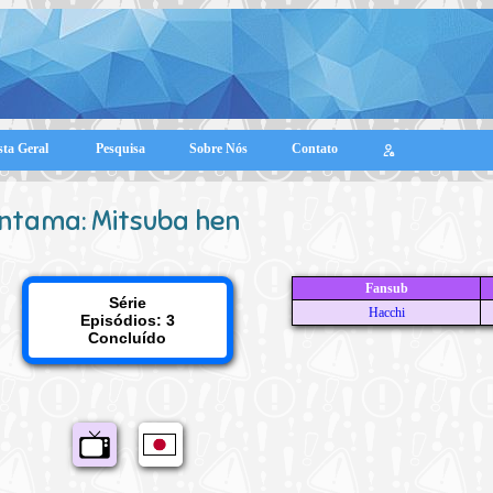
sta Geral
Pesquisa
Sobre Nós
Contato
intama: Mitsuba hen
Fansub
Série
Hacchi
Episódios: 3
Concluído