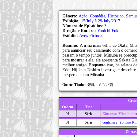
Gênero:
Ação
,
Comédia
,
Histórico
,
Samur
Exibição:
15/July à 29/July/2017
.
Número de Episódios:
3
Direção e Roteiro:
Yuuichi Fukuda
.
Estúdio:
Avex Pictures
.
Resumo:
A irmã mais velha de Okita, Mits
para anunciar seu casamento com o comerc
passam o tempo juntos. Mitsuba se preocup
para mostrar a ela, ele apresenta Sakata Gi
melhor amigo. Enquanto isso, há relatos de
Edo. Hijikata Toshiro investiga e descobre
inesperada com Mitsuba.
Outros Títulos:
銀魂－ミツバ篇－
Crono
Ordem
Tipo
01
Série
Gintama: Mitsuba he
01
Série
Gintama 2: Yonimo Ki
Outras