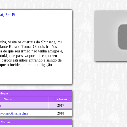
ai
,
Sci-Fi
.
uba, visita os quarteis do Shinsengumi
iante Kuraba Toma. Os dois irmãos
a de que seu irmão não tenha amigos e,
ntoki, que passava por ali, como seu
 barcos estranhos entrando e saindo de
 que o incidente tem uma ligação
logia
Nome
Exibição
n
2017
myo na Gintama-chan
2018
 Mídias