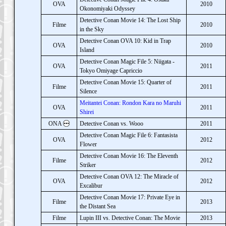
OVA
2010
Okonomiyaki Odyssey
Detective Conan Movie 14: The Lost Ship
Filme
2010
in the Sky
Detective Conan OVA 10: Kid in Trap
OVA
2010
Island
Detective Conan Magic File 5: Niigata -
OVA
2011
Tokyo Omiyage Capriccio
Detective Conan Movie 15: Quarter of
Filme
2011
Silence
Meitantei Conan: Rondon Kara no Maruhi
OVA
2011
Shirei
ONA
Detective Conan vs. Wooo
2011
Detective Conan Magic File 6: Fantasista
OVA
2012
Flower
Detective Conan Movie 16: The Eleventh
Filme
2012
Striker
Detective Conan OVA 12: The Miracle of
OVA
2012
Excalibur
Detective Conan Movie 17: Private Eye in
Filme
2013
the Distant Sea
Filme
Lupin III vs. Detective Conan: The Movie
2013