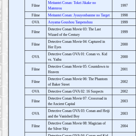
Meitantei Conan: Tokei Jikake no
Filme
1997
Matenrou
Filme
Meitantei Conan: Jyuuyonbanme no Target
1998
OVA
Aoyama Goushou Tanpenshuu
1999
Detective Conan Movie 03: The Last
Filme
1999
Wizard of the Century
Detective Conan Movie 04: Captured in
Filme
2000
Her Eyes
Detective Conan OVA 01: Conan vs. Kid
OVA
2000
vs. Yaiba
Detective Conan Movie 05: Countdown to
Filme
2001
Heaven
Detective Conan Movie 06: The Phantom
Filme
2002
of Baker Street
OVA
Detective Conan OVA 02: 16 Suspects
2002
Detective Conan Movie 07: Crossroad in
Filme
2003
the Ancient Capital
Detective Conan OVA 03: Conan and Heiji
OVA
2003
and the Vanished Boy
Detective Conan Movie 08: Magician of
Filme
2004
the Silver Sky
Detective Conan OVA 04: Conan and Kid