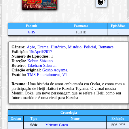
Fansub
Formatos
Episódios
GHS
FullHD
1
Gênero:
Ação
,
Drama
,
Histórico
,
Mistério
,
Policial
,
Romance
.
Exibição:
15/April/2017
.
Número de Episódios:
1
Direção:
Kobun Shizuno
.
Roteiro:
Takeharu Sakurai
.
Criação original:
Gosho Aoyama
.
Estúdio:
TMS Entertainment
,
V1
.
Resumo:
Uma história de amor ambientada em Osaka, e conta com a
participação de Heiji Hattori e Kazuha Toyama. O visual mostra
Momiji Ooka, um novo personagem que se refere a Heiji como seu
futuro marido e é uma rival para Kazuha.
Cronologia
Ordem
Tipo
Nome
Exibição
Série
Meitantei Conan
1996~????