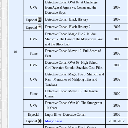
Detective Conan OVA 07: A Challenge
OVA
from Agasa! Agasa vs. Conan and the
2007
Detective Boys
Detective Conan: Black History
2007
Especial
Detective Conan: Black History 2
2007
Especial
Detective Conan Magic File 2: Kudou
OVA
Shinichi - The Case of the Mysterious Wall
2008
and the Black Lab
Detective Conan Movie 12: Full Score of
01
Filme
2008
Fear
Detective Conan OVA 08: High School
OVA
2008
Girl Detective Sonoko Suzuki's Case Files
Detective Conan Magic File 3: Shinichi and
OVA
Ran - Memories of Mahjong Tiles and
2009
Tanabata
Detective Conan Movie 13: The Raven
Filme
2009
Chaser
Detective Conan OVA 09: The Stranger in
OVA
2009
10 Years...
Especial
Lupin III vs. Detective Conan
2009
Especial
Magic Kaito
2010~2012
Detective Conan Magic File 4: Osaka