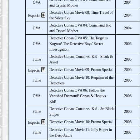
OVA
2004
and Crystal Mother
Detective Conan Movie 08: Time Travel of
2004
Especial
the Silver Sky
Detective Conan OVA 04: Conan and Kid
OVA
2004
and Crystal Mother
Detective Conan OVA 05: The Target is
OVA
Kogoro! The Detective Boys' Secret
2005
Investigation
Detective Conan: Conan vs. Kid - Shark &
Filme
2005
Jewel
Detective Conan Movie 09: Promo Special
2005
Especial
Detective Conan Movie 10: Requiem of the
Filme
2006
Detectives
Detective Conan OVA 06: Follow the
OVA
Vanished Diamond! Conan & Heiji vs.
2006
Kid!
Detective Conan: Conan vs. Kid - Jet Black
Filme
2006
Sniper
Detective Conan Movie 10: Promo Special
2006
Especial
Detective Conan Movie 11: Jolly Roger in
Filme
2007
the Deep Azure