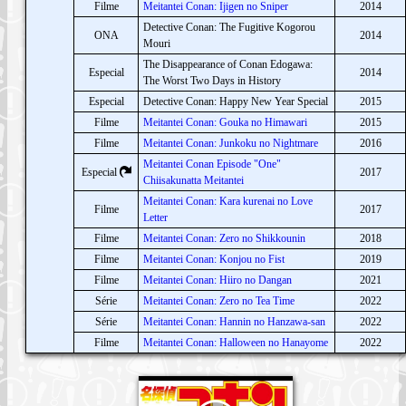
Filme
Meitantei Conan: Ijigen no Sniper
2014
Detective Conan: The Fugitive Kogorou
ONA
2014
Mouri
The Disappearance of Conan Edogawa:
Especial
2014
The Worst Two Days in History
Especial
Detective Conan: Happy New Year Special
2015
Filme
Meitantei Conan: Gouka no Himawari
2015
Filme
Meitantei Conan: Junkoku no Nightmare
2016
Meitantei Conan Episode "One"
Especial
2017
Chiisakunatta Meitantei
Meitantei Conan: Kara kurenai no Love
Filme
2017
Letter
Filme
Meitantei Conan: Zero no Shikkounin
2018
Filme
Meitantei Conan: Konjou no Fist
2019
Filme
Meitantei Conan: Hiiro no Dangan
2021
Série
Meitantei Conan: Zero no Tea Time
2022
Série
Meitantei Conan: Hannin no Hanzawa-san
2022
Filme
Meitantei Conan: Halloween no Hanayome
2022