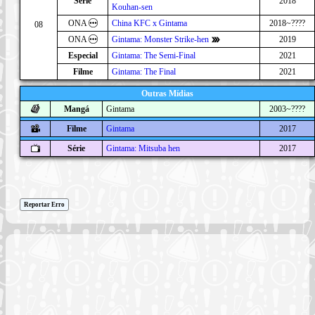
Série
2018
Kouhan-sen
ONA
China KFC x Gintama
2018~????
08
ONA
Gintama: Monster Strike-hen
2019
Especial
Gintama: The Semi-Final
2021
Filme
Gintama: The Final
2021
Outras Mídias
Mangá
Gintama
2003~????
Filme
Gintama
2017
Série
Gintama: Mitsuba hen
2017
Reportar Erro