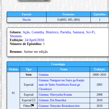
Fansub
Formatos
Episódios
Hacchi
FullHD, HD, (BD)
1
Gênero:
Ação
,
Comédia
,
Histórico
,
Paródia
,
Samurai
,
Sci-Fi
,
Shounen
.
Exibição:
24/April/2010
.
Número de Episódios:
1
Resumo:
Anime em edição.
Cronologia
Ordem
Tipo
Nome
Exibição
Série
Gintama
2006~2010
Gintama: Nanigoto mo Saiyo ga Kanjin
Especial
nano de Tasho Senobisuru Kurai ga
2005
Choudoyoi
01
Especial
Gintama: Shiroyasha Koutan
2008
Especial
Gintama: Dai Hanseikai
2010
Filme
Gintama: Shinyaku Benizakura-hen
2010