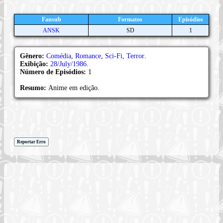
Fansub
Formatos
Episódios
ANSK
SD
1
Gênero:
Comédia
,
Romance
,
Sci-Fi
,
Terror
.
Exibição:
28/July/1986
.
Número de Episódios:
1
Resumo:
Anime em edição.
Reportar Erro