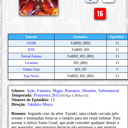
Fansub
Formatos
Episódios
ANSK
FullHD, (BD)
13
BTR
FullHD, HD
11
Eternal Animes
FullHD, HD, (BD)
13
Levantine
HD, (BD)
13
Otakus Fans
HD, SD
5
Type Noow
FullHD, HD, (BD)
13
Gênero:
Ação
,
Fantasia
,
Magia
,
Romance
,
Shounen
,
Sobrenatural
.
Temporada:
Primavera 2015
.
(05/Apr à 28/Jun/15)
Número de Episódios:
13
Direção:
Takahiro Miura
.
Resumo:
Segunda cour da série. Fuyuki, uma cidade cercada pelo
oceano e montanhas torna-se o cenário para um ritual milenar. Para
acessar o mítico Santo Graal, que pode conceder qualquer desejo a
seu possuidor, sete espíritos heróicos são entregues a sete mestres