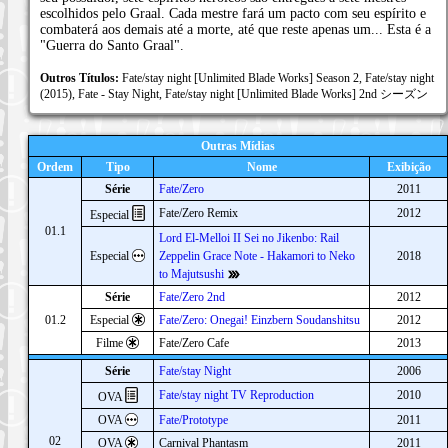
escolhidos pelo Graal. Cada mestre fará um pacto com seu espírito e
combaterá aos demais até a morte, até que reste apenas um... Esta é a
"Guerra do Santo Graal".
Outros Títulos:
Fate/stay night [Unlimited Blade Works] Season 2, Fate/stay night
(2015), Fate - Stay Night, Fate/stay night [Unlimited Blade Works] 2nd シーズン
Outras Mídias
Ordem
Tipo
Nome
Exibição
Série
Fate/Zero
2011
Fate/Zero Remix
2012
Especial
01.1
Lord El-Melloi II Sei no Jikenbo: Rail
Especial
Zeppelin Grace Note - Hakamori to Neko
2018
to Majutsushi
Série
Fate/Zero 2nd
2012
01.2
Especial
Fate/Zero: Onegai! Einzbern Soudanshitsu
2012
Filme
Fate/Zero Cafe
2013
Série
Fate/stay Night
2006
Fate/stay night TV Reproduction
2010
OVA
OVA
Fate/Prototype
2011
02
OVA
Carnival Phantasm
2011