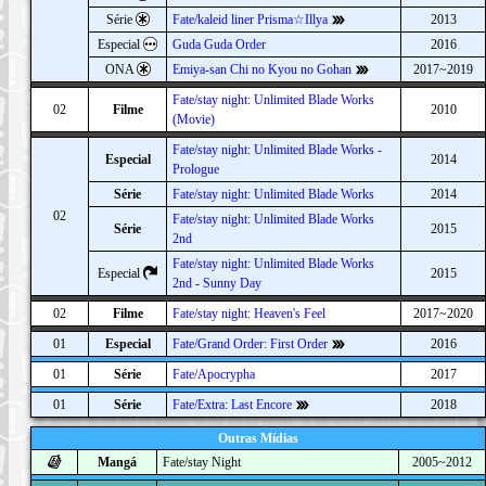
Série
Fate/kaleid liner Prisma☆Illya
2013
Especial
Guda Guda Order
2016
ONA
Emiya-san Chi no Kyou no Gohan
2017~2019
Fate/stay night: Unlimited Blade Works
02
Filme
2010
(Movie)
Fate/stay night: Unlimited Blade Works -
Especial
2014
Prologue
Série
Fate/stay night: Unlimited Blade Works
2014
02
Fate/stay night: Unlimited Blade Works
Série
2015
2nd
Fate/stay night: Unlimited Blade Works
Especial
2015
2nd - Sunny Day
02
Filme
Fate/stay night: Heaven's Feel
2017~2020
01
Especial
Fate/Grand Order: First Order
2016
01
Série
Fate/Apocrypha
2017
01
Série
Fate/Extra: Last Encore
2018
Outras Mídias
Mangá
Fate/stay Night
2005~2012