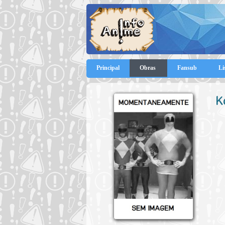
Principal
Obras
Fansub
Li
K