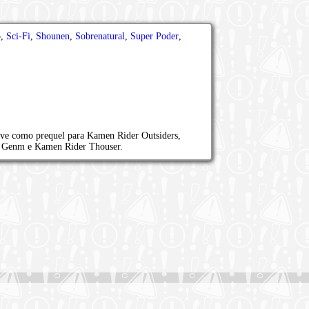
o
,
Sci-Fi
,
Shounen
,
Sobrenatural
,
Super Poder
,
rve como prequel para Kamen Rider Outsiders,
r Genm e Kamen Rider Thouser.