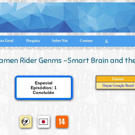
sta Geral
Pesquisa
Sobre Nós
Contato
amen Rider Genms -Smart Brain and the
Fansub
Especial
Dayan Geração Brasil
Episódios: 1
Concluído