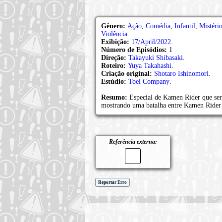
Gênero:
Ação
,
Comédia
,
Infantil
,
Mistéri
Violência
.
Exibição:
17/April/2022
.
Número de Episódios:
1
Direção:
Takayuki Shibasaki
.
Roteiro:
Yuya Takahashi
.
Criação original:
Shotaro Ishinomori
.
Estúdio:
Toei Company
.
Resumo:
Especial de Kamen Rider que se
mostrando uma batalha entre Kamen Ride
Referência externa:
Reportar Erro