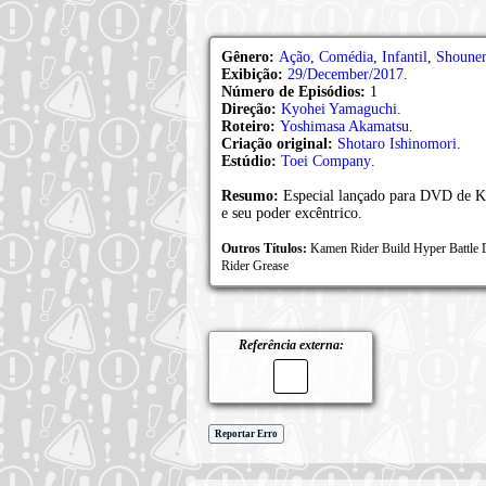
Gênero:
Ação
,
Comédia
,
Infantil
,
Shoune
Exibição:
29/December/2017
.
Número de Episódios:
1
Direção:
Kyohei Yamaguchi
.
Roteiro:
Yoshimasa Akamatsu
.
Criação original:
Shotaro Ishinomori
.
Estúdio:
Toei Company
.
Resumo:
Especial lançado para DVD de 
e seu poder excêntrico.
Outros Títulos:
Kamen Rider Build Hyper Battle 
Rider Grease
Referência externa:
Reportar Erro