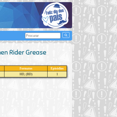
men Rider Grease
Formatos
Episódios
HD, (BD)
1