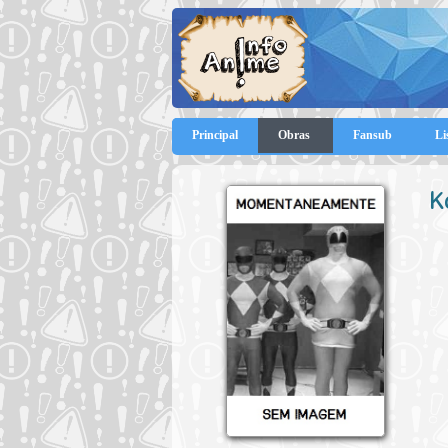
Principal
Obras
Fansub
Li
K