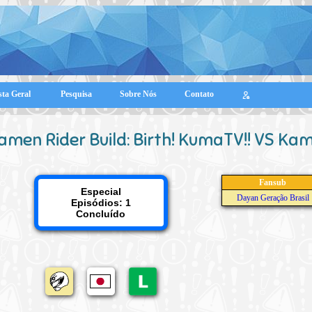
sta Geral
Pesquisa
Sobre Nós
Contato
amen Rider Build: Birth! KumaTV!! VS Ka
Fansub
Especial
Dayan Geração Brasil
Episódios: 1
Concluído