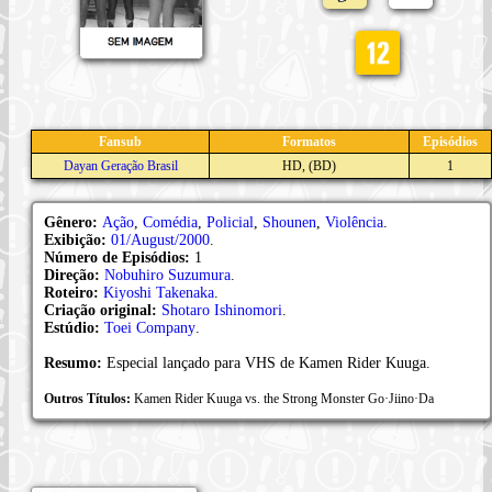
Fansub
Formatos
Episódios
Dayan Geração Brasil
HD, (BD)
1
Gênero:
Ação
,
Comédia
,
Policial
,
Shounen
,
Violência
.
Exibição:
01/August/2000
.
Número de Episódios:
1
Direção:
Nobuhiro Suzumura
.
Roteiro:
Kiyoshi Takenaka
.
Criação original:
Shotaro Ishinomori
.
Estúdio:
Toei Company
.
Resumo:
Especial lançado para VHS de Kamen Rider Kuuga.
Outros Títulos:
Kamen Rider Kuuga vs. the Strong Monster Go·Jiino·Da