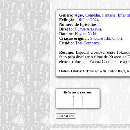
Gênero:
Ação
,
Comédia
,
Fantasia
,
Infantil
Exibição:
16/June/2024
.
Número de Episódios:
1
Direção:
Fumie Arakawa
.
Roteiro:
Hayato Nishi
.
Criação original:
Shotaro Ishinomori
.
Estúdio:
Toei Company
.
Resumo:
Especial crossover entre Tokuso
feito para divulgar o filme de 20 anos de 
elenco, colocando Yanma Gust para se apaix
Outros Títulos:
Dekaranger with Tonbo Ohger, K
Referência externa:
Reportar Erro