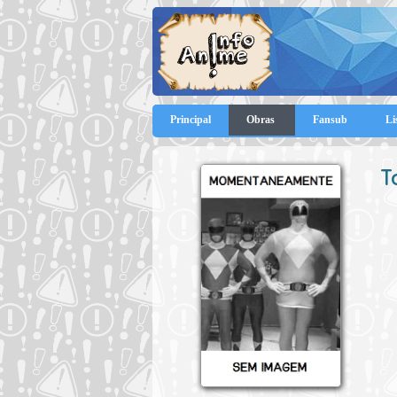
Principal
Obras
Fansub
Li
T