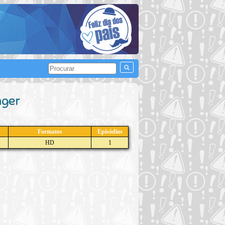
hger
Formatos
Episódios
HD
1