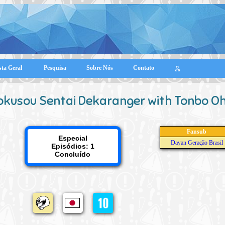
sta Geral
Pesquisa
Sobre Nós
Contato
okusou Sentai Dekaranger with Tonbo O
Fansub
Especial
Dayan Geração Brasil
Episódios: 1
Concluído