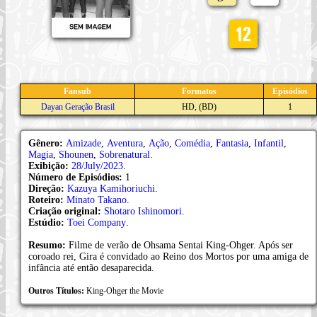
Fansub
Formatos
Episódios
Dayan Geração Brasil
HD, (BD)
1
Gênero:
Amizade
,
Aventura
,
Ação
,
Comédia
,
Fantasia
,
Infantil
,
Magia
,
Shounen
,
Sobrenatural
.
Exibição:
28/July/2023
.
Número de Episódios:
1
Direção:
Kazuya Kamihoriuchi
.
Roteiro:
Minato Takano
.
Criação original:
Shotaro Ishinomori
.
Estúdio:
Toei Company
.
Resumo:
Filme de verão de Ohsama Sentai King-Ohger. Após ser
coroado rei, Gira é convidado ao Reino dos Mortos por uma amiga de
infância até então desaparecida.
Outros Títulos:
King-Ohger the Movie