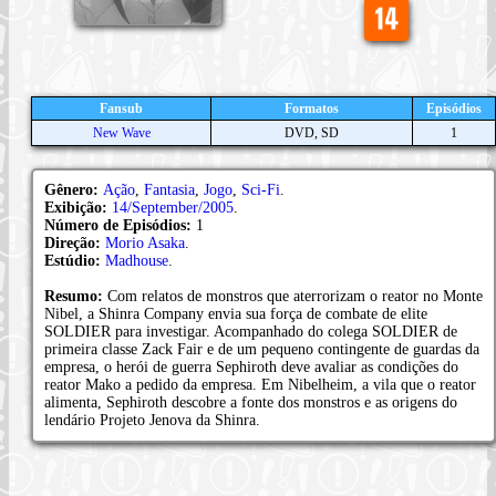
Fansub
Formatos
Episódios
New Wave
DVD, SD
1
Gênero:
Ação
,
Fantasia
,
Jogo
,
Sci-Fi
.
Exibição:
14/September/2005
.
Número de Episódios:
1
Direção:
Morio Asaka
.
Estúdio:
Madhouse
.
Resumo:
Com relatos de monstros que aterrorizam o reator no Monte
Nibel, a Shinra Company envia sua força de combate de elite
SOLDIER para investigar. Acompanhado do colega SOLDIER de
primeira classe Zack Fair e de um pequeno contingente de guardas da
empresa, o herói de guerra Sephiroth deve avaliar as condições do
reator Mako a pedido da empresa. Em Nibelheim, a vila que o reator
alimenta, Sephiroth descobre a fonte dos monstros e as origens do
lendário Projeto Jenova da Shinra.