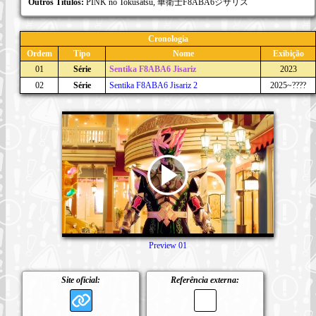
Outros Títulos:
PINK no Tokusatsu, 華衛士F8ABA6ジサリス
Cronologia
Ordem
Tipo
Nome
Exibição
01
Série
Sentika F8ABA6 Jisariz
2023
02
Série
Sentika F8ABA6 Jisariz 2
2025~????
Preview 01
Site oficial:
Referência externa: