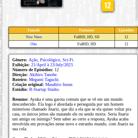
Fansub
Formatos
Episódios
New Wave
FullHD, HD, SD
12
Otto
FullHD, HD
12
Gênero:
Ação
,
Psicológico
,
Sci-Fi
.
Exibição:
21/April à 23/July/2023
.
Número de Episódios:
12
Direção:
Akihiro Tanobe
.
Roteiro:
Megumi Taguchi
.
Criação original:
Masahiro Inoue
.
Estúdio:
R-Startup Studio
.
Resumo:
Ayuka é uma garota comum que se vê em um mundo
desconhecido. Ela logo é abordada e perseguida por um homem
misterioso chamado Jisariz, que diz a ela que se ela quiser voltar pra
casa, os únicos jeitos são matando ele ou sendo morta. Seria Jisariz
um amigo ou inimigo? Sem saber ao certo a resposta, Ayuka acaba
envolvida em provações nesse novo e estranho mundo, com Jisariz na
sua cola.