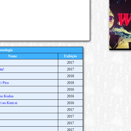
onologia
Nome
Exibição
2017
ta!
2017
2018
a☆Pico
2018
2016
no Kodou
2016
ri no Kimi ni
2016
2017
2017
2017
2017