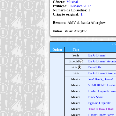
Gênero:
Musical
.
Exibição:
07/March/2017
.
Número de Episódios:
1
Criação original:
1
.
Resumo:
AMV da banda Afterglow.
Outros Títulos:
Afterglow
Cr
Ordem
Tipo
Série
BanG Dream!
Especial
BanG Dream!: Asonjat
Série
Pastel Life
Série
BanG Dream! Garup
Música
Yes! BanG_Dream!
Música
STAR BEAT!: Hoshi 
01
Música
Hashiri Hajimeta baka
Música
Black Shout
Música
Egao no Orquesta!
Música
That Is How I Roll!
Música
Happy Happy Party!