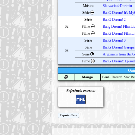
Música
Shuwarin☆Dorimin
Série
BanG Dream! It's My
Série
BanG Dream! 2
02
Filme
Bang Dream! Film Li
Filme
BanG Dream! Film Li
Série
BanG Dream! 3
Série
BanG Dream! Garupa
03
Série
Argonavis from BanG
Filme
BanG Dream!: Episode
Outr
Mangá
BanG Dream!: Star Be
Referência externa:
Reportar Erro