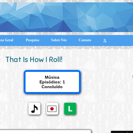
sta Geral
Pesquisa
Sobre Nós
Contato
That Is How I Roll!
Música
Episódios: 1
Concluído