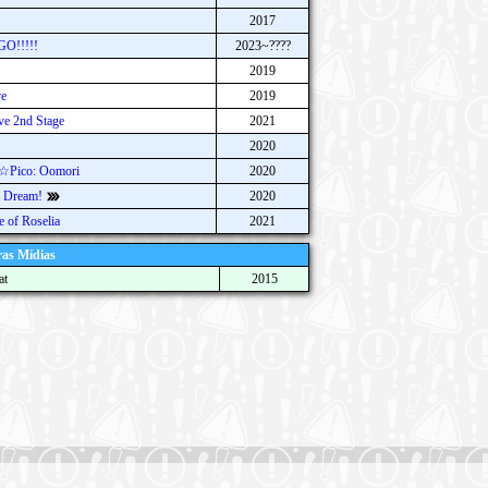
2017
GO!!!!!
2023~????
2019
ve
2019
ve 2nd Stage
2021
2020
☆Pico: Oomori
2020
 Dream!
2020
 of Roselia
2021
as Mídias
at
2015