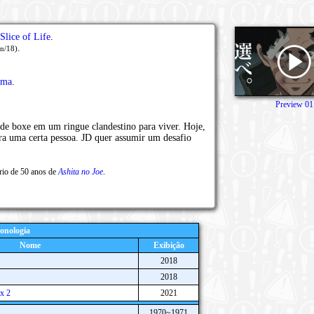
Slice of Life
.
.
n/18)
ima
.
Preview 01
 de boxe em um ringue clandestino para viver. Hoje,
ra uma certa pessoa. JD quer assumir um desafio
rio de 50 anos de
Ashita no Joe
.
onologia
Nome
Exibição
2018
2018
x 2
2021
1970~1971