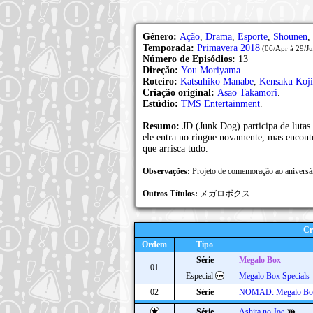
Gênero:
Ação
,
Drama
,
Esporte
,
Shounen
,
Temporada:
Primavera 2018
(06/Apr à 29/Ju
Número de Episódios:
13
Direção:
You Moriyama
.
Roteiro:
Katsuhiko Manabe
,
Kensaku Koj
Criação original:
Asao Takamori
.
Estúdio:
TMS Entertainment
.
Resumo:
JD (Junk Dog) participa de lutas
ele entra no ringue novamente, mas encont
que arrisca tudo.
Observações:
Projeto de comemoração ao aniversá
Outros Títulos:
メガロボクス
Cr
Ordem
Tipo
Série
Megalo Box
01
Especial
Megalo Box Specials
02
Série
NOMAD: Megalo Bo
Série
Ashita no Joe