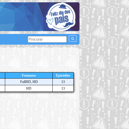
Formatos
Episódios
FullHD, HD
13
HD
13