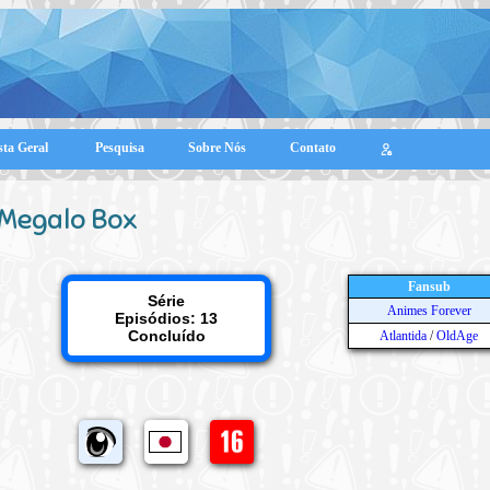
sta Geral
Pesquisa
Sobre Nós
Contato
Megalo Box
Fansub
Série
Animes Forever
Episódios: 13
Concluído
Atlantida
/
OldAge