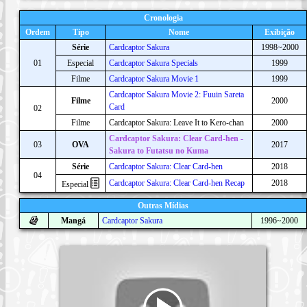
Cronologia
Ordem
Tipo
Nome
Exibição
Série
Cardcaptor Sakura
1998~2000
01
Especial
Cardcaptor Sakura Specials
1999
Filme
Cardcaptor Sakura Movie 1
1999
Cardcaptor Sakura Movie 2: Fuuin Sareta
Filme
2000
Card
02
Filme
Cardcaptor Sakura: Leave It to Kero-chan
2000
Cardcaptor Sakura: Clear Card-hen -
03
OVA
2017
Sakura to Futatsu no Kuma
Série
Cardcaptor Sakura: Clear Card-hen
2018
04
Cardcaptor Sakura: Clear Card-hen Recap
2018
Especial
Outras Mídias
Mangá
Cardcaptor Sakura
1996~2000