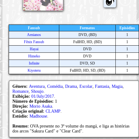
Fansub
Formatos
Episódios
Aenianos
DVD, (BD)
1
Fênix Fansub
FullHD, HD, (BD)
1
Hayai
DVD
1
Himeko
DVD
1
Infinite
DVD, SD
1
Kiyoteru
FullHD, HD, SD, (BD)
1
Gênero:
Aventura
,
Comédia
,
Drama
,
Escolar
,
Fantasia
,
Magia
,
Romance
,
Shoujo
.
Exibição:
01/July/2017
.
Número de Episódios:
1
Direção:
Morio Asaka
.
Criação original:
CLAMP
.
Estúdio:
Madhouse
.
Resumo:
OVA presente no 3º volume do mangá, e liga as histórias
dos arcos "Sakura Card" e "Clear Card".