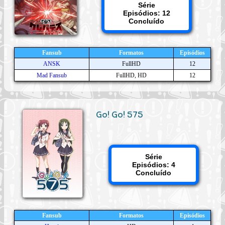
Série
Episódios: 12
Concluído
Fansub
Formatos
Episódios
ANSK
FullHD
12
Mad Fansub
FullHD, HD
12
Go! Go! 575
Série
Episódios: 4
Concluído
Fansub
Formatos
Episódios