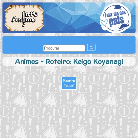
Animes - Roteiro: Keigo Koyanagi
Roteiro
(Anime)