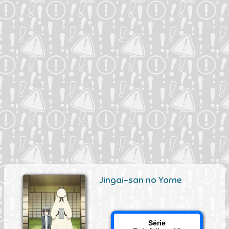
Jingai-san no Yome
Série