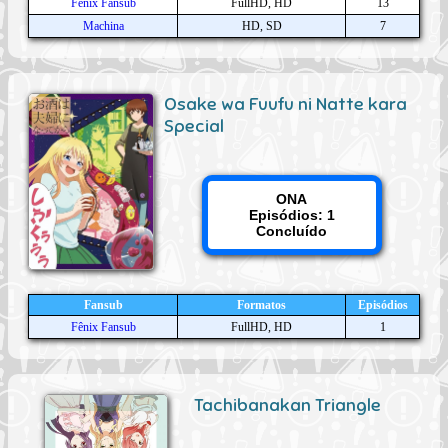
Fênix Fansub
FullHD, HD
13
Machina
HD, SD
7
Osake wa Fuufu ni Natte kara
Special
ONA
Episódios: 1
Concluído
Fansub
Formatos
Episódios
Fênix Fansub
FullHD, HD
1
Tachibanakan Triangle