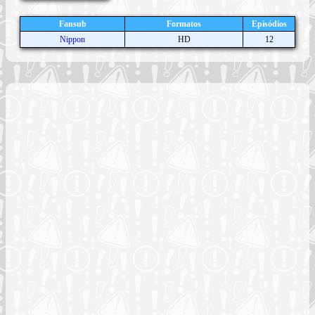
Fansub
Formatos
Episódios
Nippon
HD
12