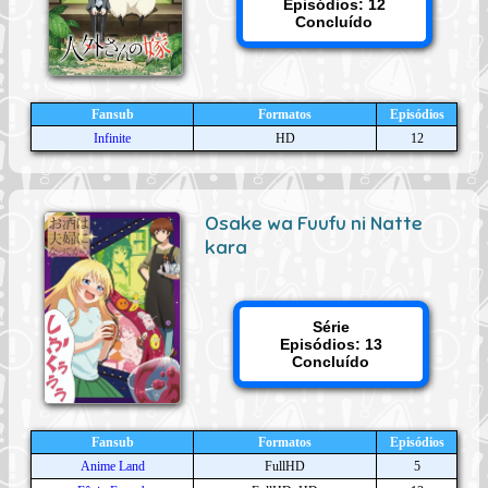
Episódios: 12
Concluído
Fansub
Formatos
Episódios
Infinite
HD
12
Osake wa Fuufu ni Natte
kara
Série
Episódios: 13
Concluído
Fansub
Formatos
Episódios
Anime Land
FullHD
5