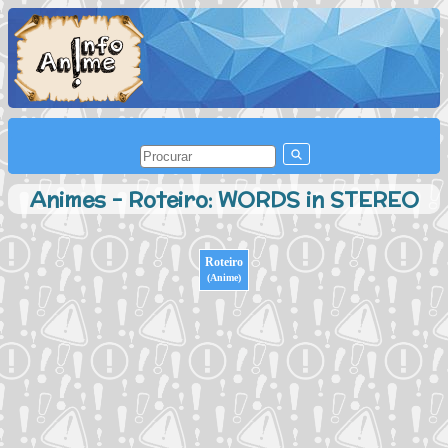
Animes - Roteiro: WORDS in STEREO
Roteiro
(Anime)