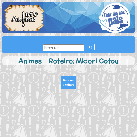
Animes - Roteiro: Midori Gotou
Roteiro
(Anime)