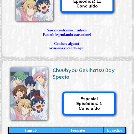
Episódios: 11
Concluído
Não encontramos nenhum
Fansub legendando este anime!
Conhece algum?
Avise-nos clicando aqui!
Chuubyou Gekihatsu Boy
Special
Especial
Episódios: 1
Concluído
Fansub
Formatos
Episódios