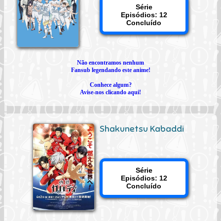
Série
Episódios: 12
Concluído
Não encontramos nenhum
Fansub legendando este anime!
Conhece algum?
Avise-nos clicando aqui!
Shakunetsu Kabaddi
Série
Episódios: 12
Concluído