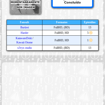
Concluído
Fansub
Formatos
Episódios
Burūrei
FullHD, (BD)
13
Harder
FullHD, HD
5
KatawareDoki
/
FullHD, HD
1
Kawaii Otome
x3vyx studio
FullHD, (BD)
13