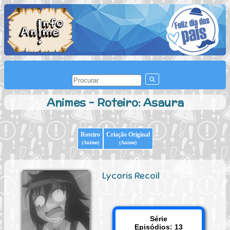
Animes - Roteiro: Asaura
Roteiro
Criação Original
(Anime)
(Anime)
Lycoris Recoil
Série
Episódios: 13