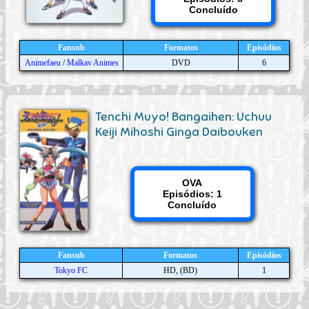
Concluído
Fansub
Formatos
Episódios
Animefaeu
/
Malkav Animes
DVD
6
Tenchi Muyo! Bangaihen: Uchuu
Keiji Mihoshi Ginga Daibouken
OVA
Episódios: 1
Concluído
Fansub
Formatos
Episódios
Tokyo FC
HD, (BD)
1