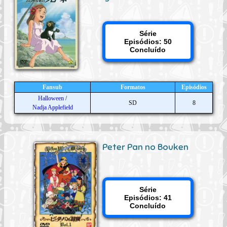
Série
Episódios: 50
Concluído
Fansub
Formatos
Episódios
Halloween
/
SD
8
Nadja Applefield
Peter Pan no Bouken
Série
Episódios: 41
Concluído