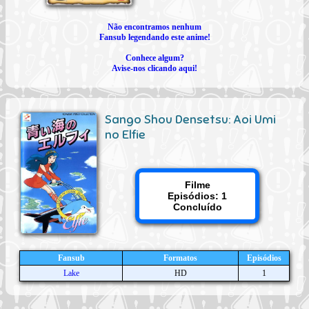
Não encontramos nenhum
Fansub legendando este anime!
Conhece algum?
Avise-nos clicando aqui!
Sango Shou Densetsu: Aoi Umi
no Elfie
Filme
Episódios: 1
Concluído
Fansub
Formatos
Episódios
Lake
HD
1