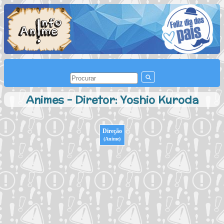
Animes - Diretor: Yoshio Kuroda
Direção
(Anime)