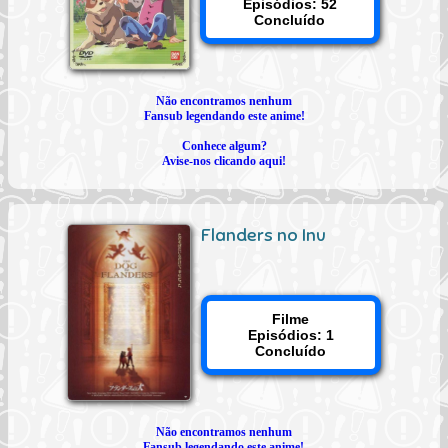
Episódios: 52
Concluído
Não encontramos nenhum
Fansub legendando este anime!
Conhece algum?
Avise-nos clicando aqui!
Flanders no Inu
Filme
Episódios: 1
Concluído
Não encontramos nenhum
Fansub legendando este anime!