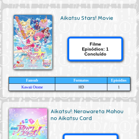
Aikatsu Stars! Movie
Filme
Episódios: 1
Concluído
Fansub
Formatos
Episódios
Kawaii Otome
HD
1
Aikatsu!: Nerawareta Mahou
no Aikatsu Card