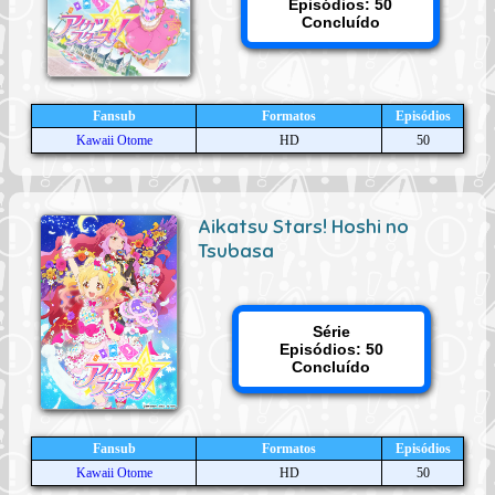
Episódios: 50
Concluído
Fansub
Formatos
Episódios
Kawaii Otome
HD
50
Aikatsu Stars! Hoshi no
Tsubasa
Série
Episódios: 50
Concluído
Fansub
Formatos
Episódios
Kawaii Otome
HD
50