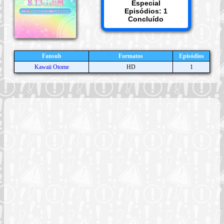
Especial
Episódios: 1
Concluído
Fansub
Formatos
Episódios
Kawaii Otome
HD
1