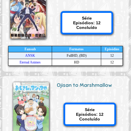
Série
Episódios: 12
Concluído
Fansub
Formatos
Episódios
ANSK
FullHD, (BD)
12
Eternal Animes
HD
12
Ojisan to Marshmallow
Série
Episódios: 12
Concluído