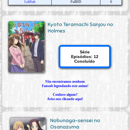
LoliSub
FullHD
6
Kyoto Teramachi Sanjou no
Holmes
Série
Episódios: 12
Concluído
Não encontramos nenhum
Fansub legendando este anime!
Conhece algum?
Avise-nos clicando aqui!
Nobunaga-sensei no
Osanazuma