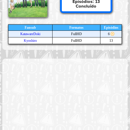
Episódios: 13
Concluído
Fansub
Formatos
Episódios
KatawareDoki
FullHD
6
Kyoshiro
FullHD
13