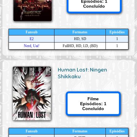
Episódios: 1
Concluído
Fansub
Formatos
Episódios
E2
HD, SD
1
Nerd, Uai!
FullHD, HD, LD, (BD)
1
Human Lost: Ningen
Shikkaku
Filme
Episódios: 1
Concluído
Fansub
Formatos
Episódios