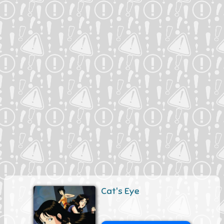
Cat's Eye