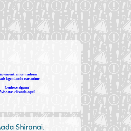
ão encontramos nenhum
sub legendando este anime!
Conhece algum?
Avise-nos clicando aqui!
ada Shiranai.