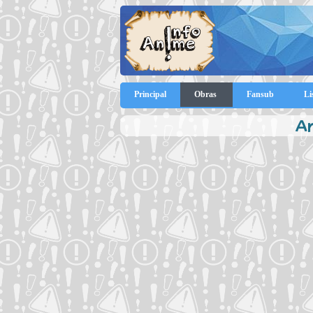
Principal
Obras
Fansub
Li
An