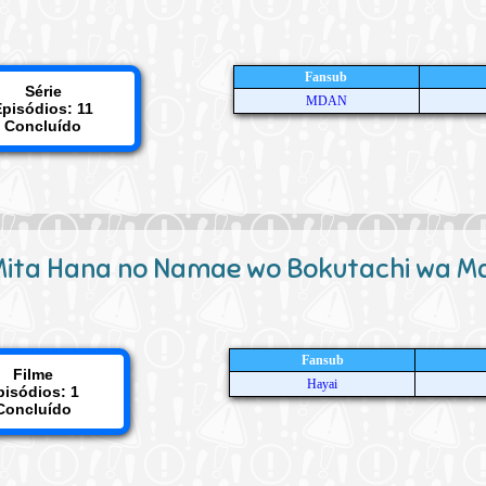
Fansub
Série
MDAN
Episódios: 11
Concluído
Mita Hana no Namae wo Bokutachi wa Ma
Fansub
Filme
Hayai
pisódios: 1
Concluído