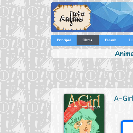
Principal
Obras
Fansub
Li
Anime
A-Gir