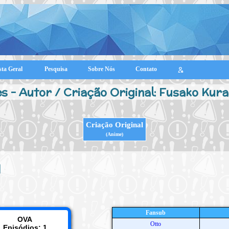
sta Geral
Pesquisa
Sobre Nós
Contato
s - Autor / Criação Original: Fusako Kur
Criação Original
(Anime)
l
Fansub
OVA
Otto
Episódios: 1