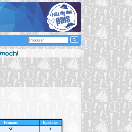
amochi
Formatos
Episódios
SD
1