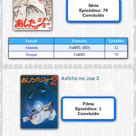
Série
Episódios: 79
Concluído
Fansub
Formatos
Episódios
Atlantida
FullHD, (BD)
12
Despair
FullHD
79
Ashita no Joe 2
Filme
Episódios: 1
Concluído