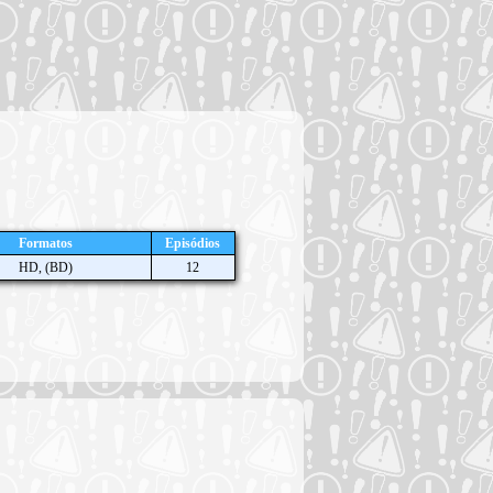
Formatos
Episódios
HD, (BD)
12