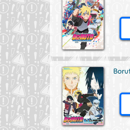
Borut