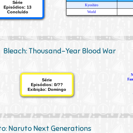
Série
Kyoshiro
Episódios: 13
Concluído
World
Bleach: Thousand-Year Blood War
N
Fan
Série
Episódios: 0/??
Exibição:
Domingo
to: Naruto Next Generations