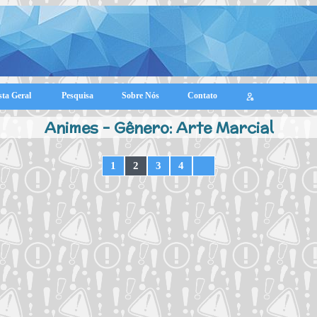
sta Geral
Pesquisa
Sobre Nós
Contato
Animes - Gênero: Arte Marcial
1
2
3
4