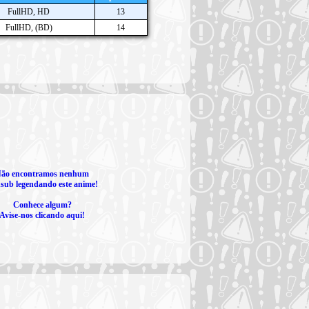
FullHD, HD
13
FullHD, (BD)
14
ão encontramos nenhum
sub legendando este anime!
Conhece algum?
Avise-nos clicando aqui!