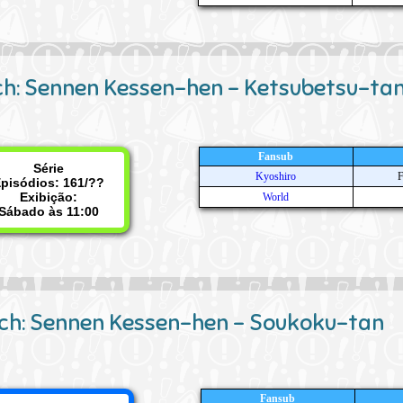
ch: Sennen Kessen-hen - Ketsubetsu-ta
Fansub
Série
Kyoshiro
F
pisódios: 161/??
Exibição:
World
Sábado às 11:00
ch: Sennen Kessen-hen - Soukoku-tan
Fansub