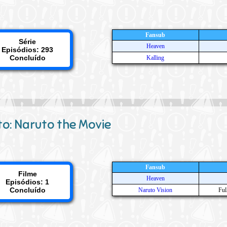
Fansub
Série
Heaven
Episódios: 293
Concluído
Kalling
o: Naruto the Movie
Fansub
Filme
Heaven
Episódios: 1
Concluído
Naruto Vision
Ful