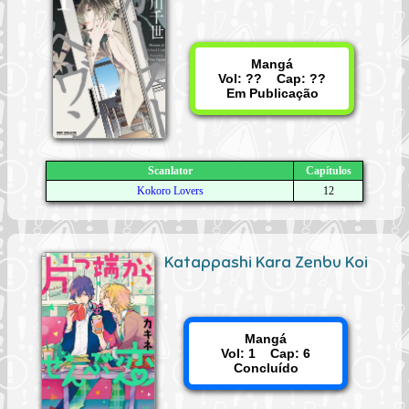
Mangá
Vol: ?? Cap: ??
Em Publicação
Scanlator
Capítulos
Kokoro Lovers
12
Katappashi Kara Zenbu Koi
Mangá
Vol: 1 Cap: 6
Concluído