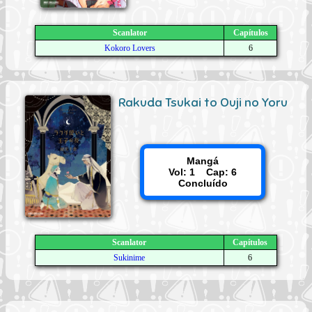
Scanlator
Capítulos
Kokoro Lovers
6
Rakuda Tsukai to Ouji no Yoru
Mangá
Vol: 1 Cap: 6
Concluído
Scanlator
Capítulos
Sukinime
6