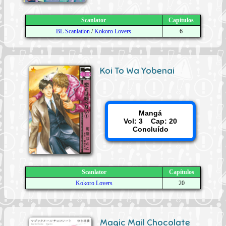
Scanlator
Capítulos
BL Scanlation
/
Kokoro Lovers
6
Koi To Wa Yobenai
Mangá
Vol: 3 Cap: 20
Concluído
Scanlator
Capítulos
Kokoro Lovers
20
Magic Mail Chocolate