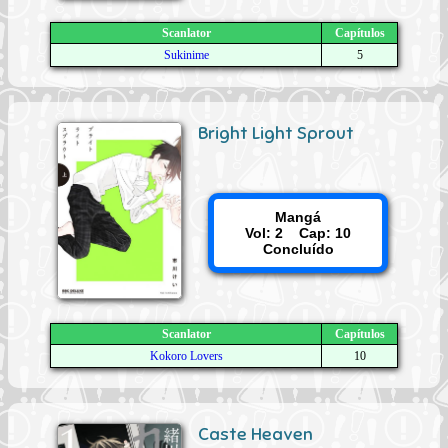
Scanlator
Capítulos
Sukinime
5
Bright Light Sprout
Mangá
Vol: 2 Cap: 10
Concluído
Scanlator
Capítulos
Kokoro Lovers
10
Caste Heaven