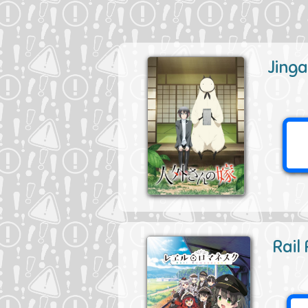
Jing
Rail