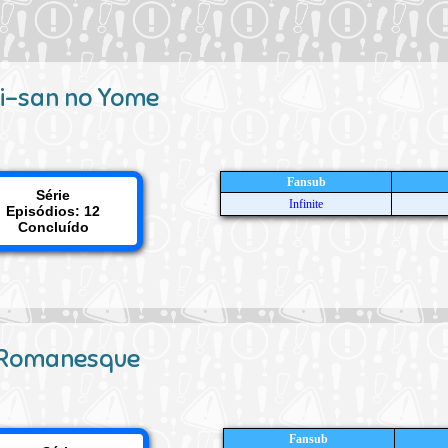
ai-san no Yome
Fansub
Série
Infinite
Episódios: 12
Concluído
 Romanesque
Fansub