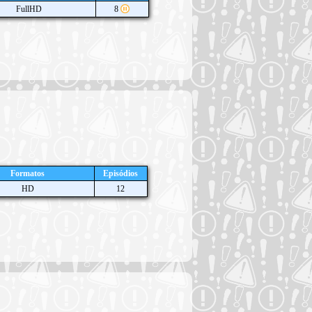
FullHD
8
Formatos
Episódios
HD
12