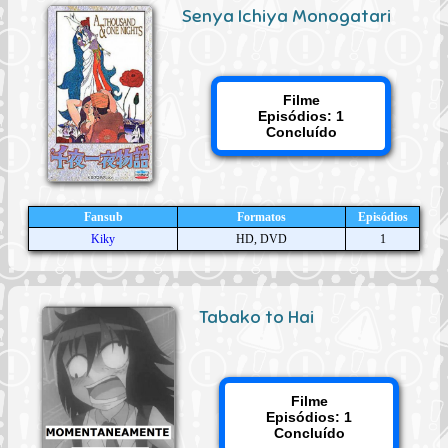
Senya Ichiya Monogatari
Filme
Episódios: 1
Concluído
Fansub
Formatos
Episódios
Kiky
HD, DVD
1
Tabako to Hai
Filme
Episódios: 1
Concluído