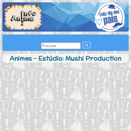
Animes - Estúdio: Mushi Production