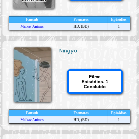
Fansub
Formatos
Episódios
Malkav Animes
HD, (BD)
1
Ningyo
Filme
Episódios: 1
Concluído
Fansub
Formatos
Episódios
Malkav Animes
HD, (BD)
1