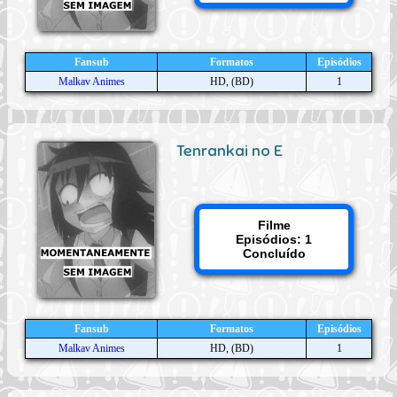
Fansub
Formatos
Episódios
Malkav Animes
HD, (BD)
1
Tenrankai no E
Filme
Episódios: 1
Concluído
Fansub
Formatos
Episódios
Malkav Animes
HD, (BD)
1