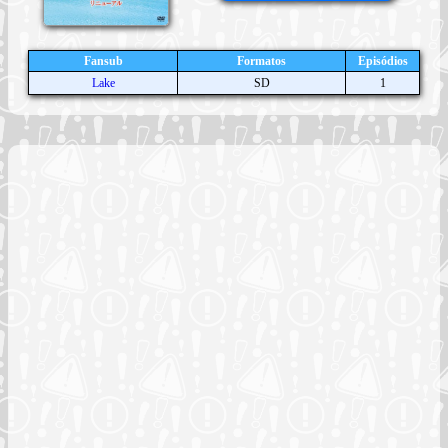
Fansub
Formatos
Episódios
Lake
SD
1