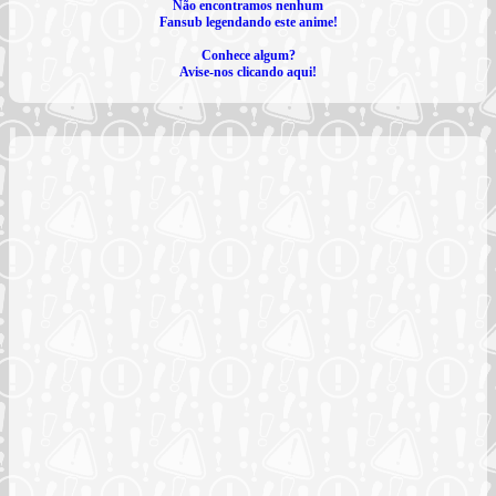
Não encontramos nenhum
Fansub legendando este anime!
Conhece algum?
Avise-nos clicando aqui!