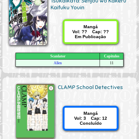
Tsukaikata: Senjou wo Kakeru
Kaifuku Youin
Mangá
Vol: ?? Cap: ??
Em Publicação
Scanlator
Capítulos
Allen
11
CLAMP School Detectives
Mangá
Vol: 3 Cap: 12
Concluído