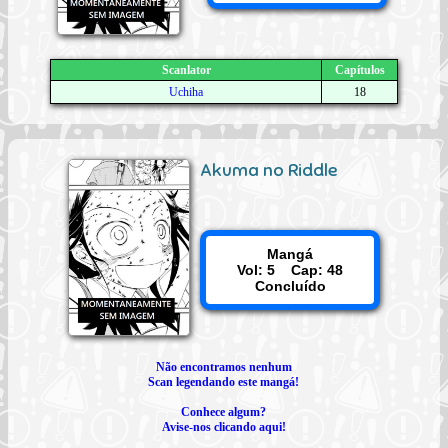
Scanlator
Capítulos
Uchiha
18
Akuma no Riddle
Mangá
Vol: 5 Cap: 48
Concluído
Não encontramos nenhum
Scan legendando este mangá!
Conhece algum?
Avise-nos clicando aqui!