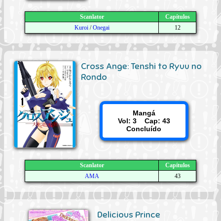
Scanlator
Capítulos
Kuroi
/
Onegai
12
Cross Ange: Tenshi to Ryuu no
Rondo
Mangá
Vol: 3 Cap: 43
Concluído
Scanlator
Capítulos
AMA
43
Delicious Prince