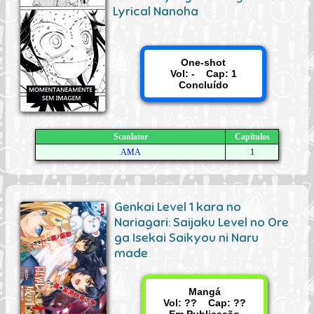
Lyrical Nanoha
One-shot
Vol: - Cap: 1
Concluído
Scanlator
Capítulos
AMA
1
Genkai Level 1 kara no
Nariagari: Saijaku Level no Ore
ga Isekai Saikyou ni Naru
made
Mangá
Vol: ?? Cap: ??
Em Publicação