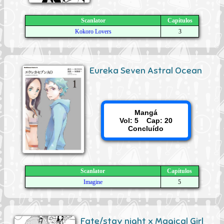
Scanlator
Capítulos
Kokoro Lovers
3
Eureka Seven Astral Ocean
Mangá
Vol: 5 Cap: 20
Concluído
Scanlator
Capítulos
Imagine
5
Fate/stay night x Magical Girl