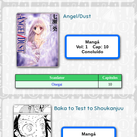
Angel/Dust
Mangá
Vol: 1 Cap: 10
Concluído
Scanlator
Capítulos
Onegai
10
Baka to Test to Shoukanjuu
Mangá