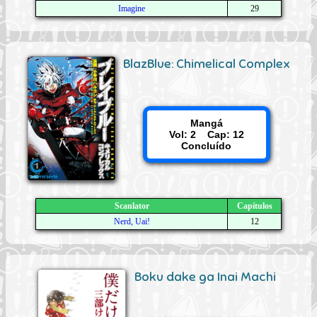
Imagine
29
BlazBlue: Chimelical Complex
Mangá
Vol: 2 Cap: 12
Concluído
Scanlator
Capítulos
Nerd, Uai!
12
Boku dake ga Inai Machi