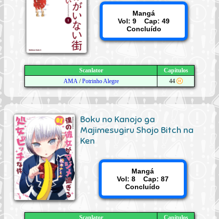
Mangá
Vol: 9 Cap: 49
Concluído
Scanlator
Capítulos
AMA
/
Potrinho Alegre
44
Boku no Kanojo ga
Majimesugiru Shojo Bitch na
Ken
Mangá
Vol: 8 Cap: 87
Concluído
Scanlator
Capítulos