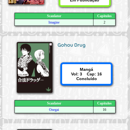
Scanlator
Capítulos
Imagine
2
Gohou Drug
Mangá
Vol: 3 Cap: 16
Concluído
Scanlator
Capítulos
Onegai
16