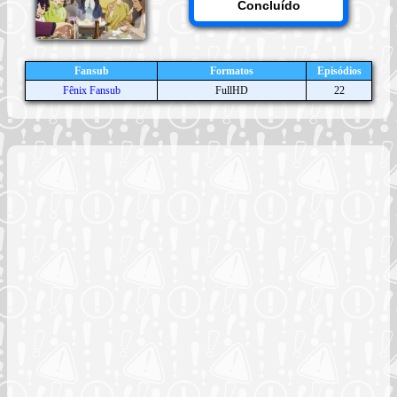
Concluído
Fansub
Formatos
Episódios
Fênix Fansub
FullHD
22