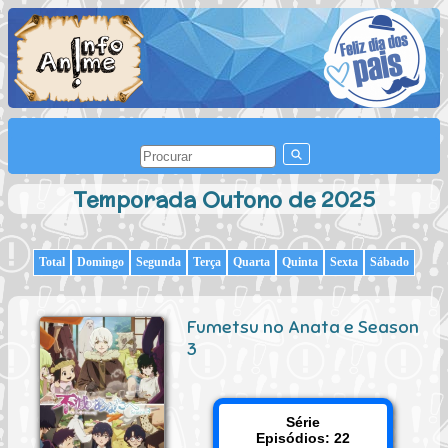
Temporada Outono de 2025
Total
Domingo
Segunda
Terça
Quarta
Quinta
Sexta
Sábado
Fumetsu no Anata e Season
3
Série
Episódios: 22