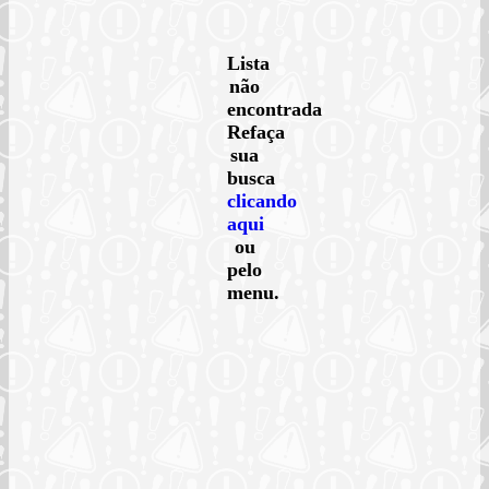
Lista
não
encontrada
Refaça
sua
busca
clicando
aqui
ou
pelo
menu.