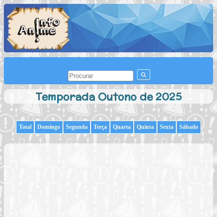
Temporada Outono de 2025
Total
Domingo
Segunda
Terça
Quarta
Quinta
Sexta
Sábado