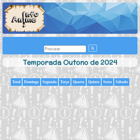
Temporada Outono de 2024
Total
Domingo
Segunda
Terça
Quarta
Quinta
Sexta
Sábado