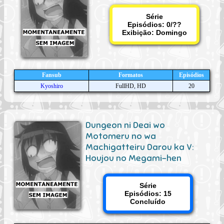
Série
Episódios: 0/??
Exibição:
Domingo
Fansub
Formatos
Episódios
Kyoshiro
FullHD, HD
20
Dungeon ni Deai wo
Motomeru no wa
Machigatteiru Darou ka V:
Houjou no Megami-hen
Série
Episódios: 15
Concluído