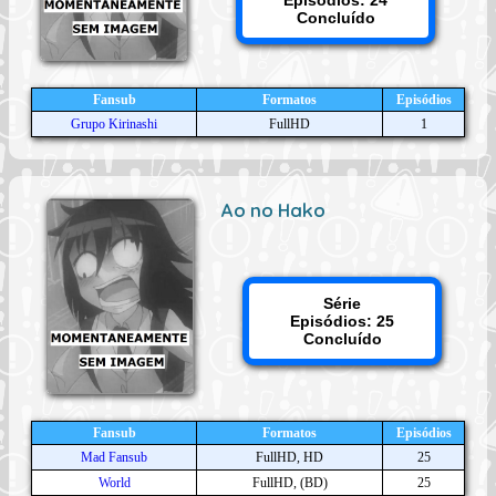
Episódios: 24
Concluído
Fansub
Formatos
Episódios
Grupo Kirinashi
FullHD
1
Ao no Hako
Série
Episódios: 25
Concluído
Fansub
Formatos
Episódios
Mad Fansub
FullHD, HD
25
World
FullHD, (BD)
25