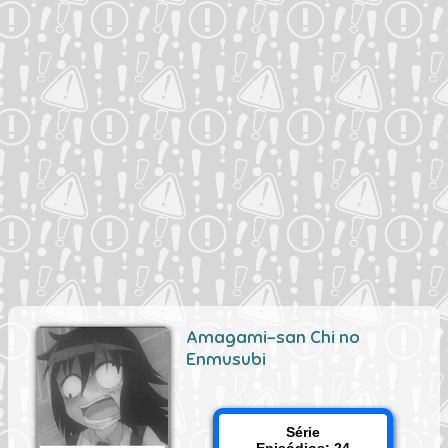
Amagami-san Chi no
Enmusubi
Série