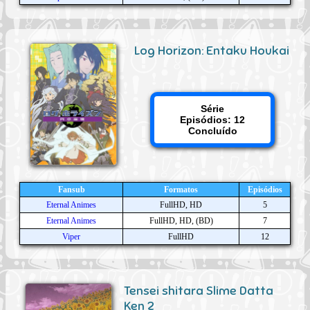
Log Horizon: Entaku Houkai
Série
Episódios: 12
Concluído
Fansub
Formatos
Episódios
Eternal Animes
FullHD, HD
5
Eternal Animes
FullHD, HD, (BD)
7
Viper
FullHD
12
Tensei shitara Slime Datta
Ken 2