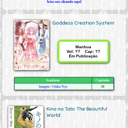
Avise-nos clicando aqui!
Goddess Creation System
Manhua
Vol: ?? Cap: ??
Em Publicação
Scanlator
Capítulos
Imagine
/
Otaku Nya
34
Kino no Tabi: The Beautiful
World