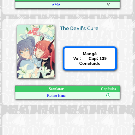
AMA
80
The Devil's Cure
Mangá
Vol: - Cap: 139
Concluído
Scanlator
Capítulos
Koi no Hana