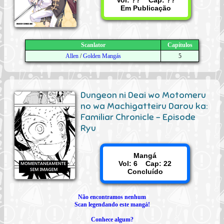
Vol: ?? Cap: ??
Em Publicação
Scanlator
Capítulos
Allen
/
Golden Mangás
5
Dungeon ni Deai wo Motomeru
no wa Machigatteiru Darou ka:
Familiar Chronicle - Episode
Ryu
Mangá
Vol: 6 Cap: 22
Concluído
Não encontramos nenhum
Scan legendando este mangá!
Conhece algum?