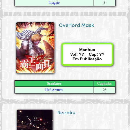
Imagine
3
Overlord Mask
Manhua
Vol: ?? Cap: ??
Em Publicação
Scanlator
Capítulos
Hu3 Animes
26
Reiraku