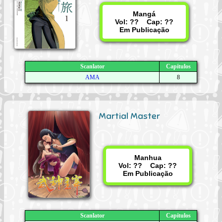
Mangá
Vol: ?? Cap: ??
Em Publicação
Scanlator
Capítulos
AMA
8
Martial Master
Manhua
Vol: ?? Cap: ??
Em Publicação
Scanlator
Capítulos