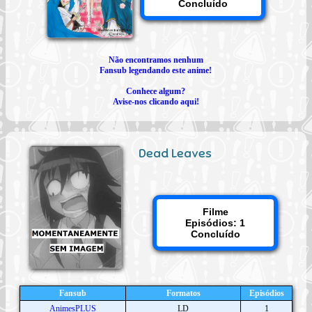
Concluído
Não encontramos nenhum
Fansub legendando este anime!
Conhece algum?
Avise-nos clicando aqui!
Dead Leaves
Filme
Episódios: 1
Concluído
Fansub
Formatos
Episódios
AnimesPLUS
LD
1