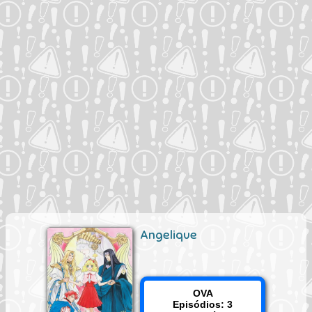
Angelique
OVA
Episódios: 3