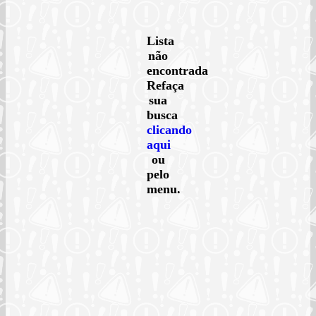
Lista
não
encontrada
Refaça
sua
busca
clicando
aqui
ou
pelo
menu.