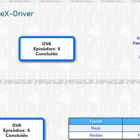
eX-Driver
N
Fans
OVA
Episódios: 6
Concluído
Fansub
OVA
Hayai
Episódios: 6
Concluído
Machina
F