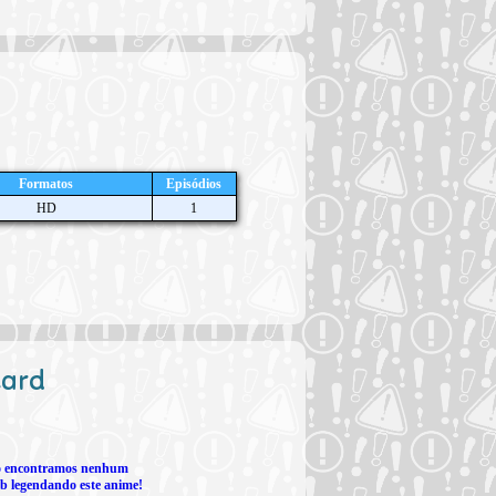
Formatos
Episódios
HD
1
Card
 encontramos nenhum
b legendando este anime!