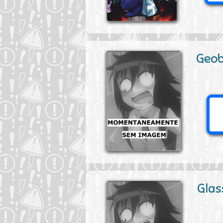
Geob
Glas