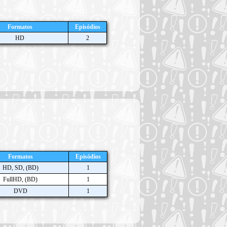
Formatos
Episódios
HD
2
Formatos
Episódios
HD, SD, (BD)
1
FullHD, (BD)
1
DVD
1