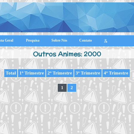
sta Geral
Pesquisa
Sobre Nós
Contato
Outros Animes: 2000
Total
1º Trimestre
2º Trimestre
3º Trimestre
4º Trimestre
1
2