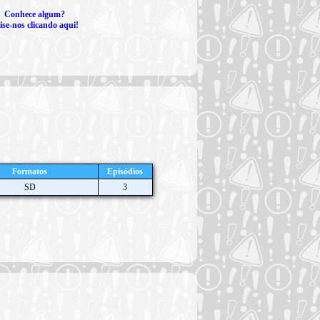
Conhece algum?
ise-nos clicando aqui!
Formatos
Episódios
SD
3