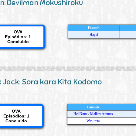
: Devilman Mokushiroku
Fansub
OVA
Hayai
Episódios: 1
Concluído
k Jack: Sora kara Kita Kodomo
Fansub
OVA
HellNime
/
Malkav Animes
Episódios: 1
Concluído
Wasureta